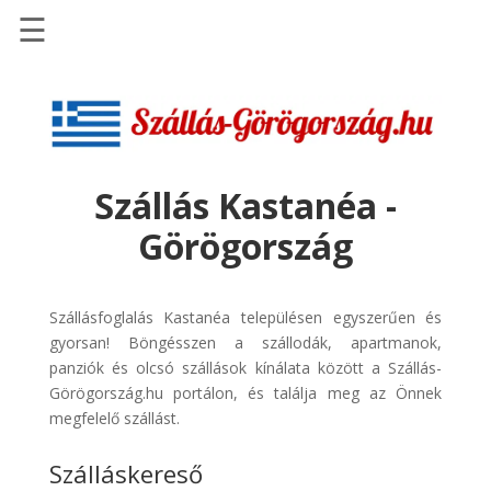
☰
Főoldal
Szállások
-
Szállásinfo.eu
Szállás Kastanéa -
Repülőjegy
Görögország
pénzvisszatérítéssel
Autóbérlés
-
Szállásfoglalás Kastanéa településen egyszerűen és
Discover
gyorsan! Böngésszen a szállodák, apartmanok,
Cars
panziók és olcsó szállások kínálata között a Szállás-
Görögország.hu portálon, és találja meg az Önnek
Transzfer
megfelelő szállást.
-
Kiwi
Szálláskereső
Taxi