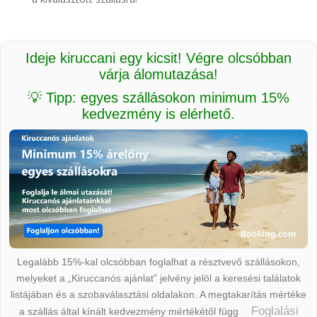
Ideje kiruccani egy kicsit! Végre olcsóbban
várja álomutazása!
💡 Tipp: egyes szállásokon minimum 15%
kedvezmény is elérhető.
Legalább 15%-kal olcsóbban foglalhat a résztvevő szállásokon,
melyeket a „Kiruccanós ajánlat” jelvény jelöl a keresési találatok
listájában és a szobaválasztási oldalakon. A megtakarítás mértéke
Foglalási
a szállás által kínált kedvezmény mértékétől függ.