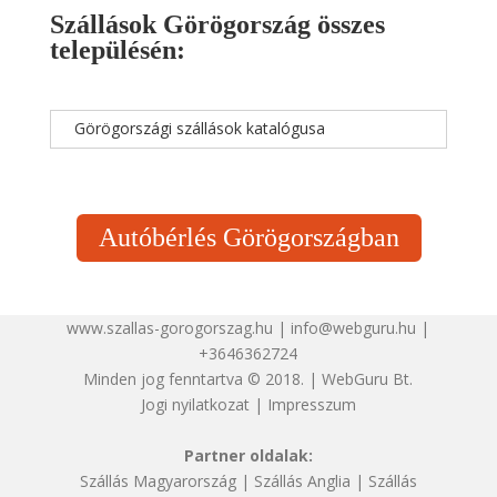
Szállások Görögország összes
településén:
Görögországi szállások katalógusa
Autóbérlés Görögországban
www.szallas-gorogorszag.hu | info@webguru.hu |
+3646362724
Minden jog fenntartva © 2018. | WebGuru Bt.
Jogi nyilatkozat
|
Impresszum
Partner oldalak:
Szállás Magyarország
|
Szállás Anglia
|
Szállás